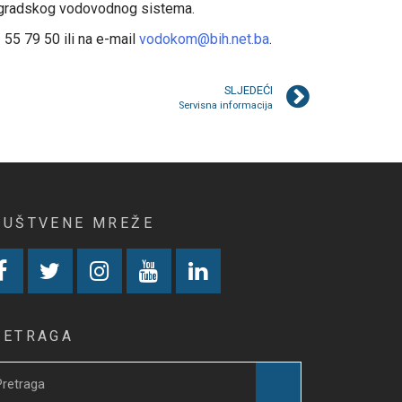
iz gradskog vodovodnog sistema.
 55 79 50 ili na e-mail
vodokom@bih.net.ba
.
SLJEDEĆI
Servisna informacija
RUŠTVENE MREŽE
RETRAGA