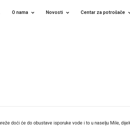
a
O nama
Novosti
Centar za potrošače
e doći će do obustave isporuke vode i to u naselju Mile, dijelu 