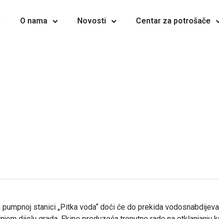
a
O nama
Novosti
Centar za potrošače
 pumpnoj stanici „Pitka voda“ doći će do prekida vodosnabdijevan
u gornjem dijelu grada. Ekipe preduzeća trenutno rade na otklanjanju 