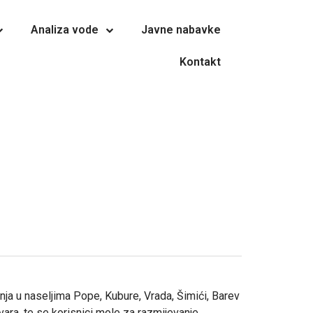
Analiza vode
Javne nabavke
Kontakt
ja u naseljima Pope, Kubure, Vrada, Šimići, Barev
kvara, te se korisnici mole za razmijevanje.