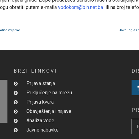
ogu obratiti putem e-maila
vodokom@bih.net.ba
ili na broj telef
adno vrijeme
Javni oglas 
BRZI LINKOVI
D
Prijava stanja
Priključenje na mrežu
Prijava kvara
P
Obavještenja i najave
Analiza vode
Javne nabavke