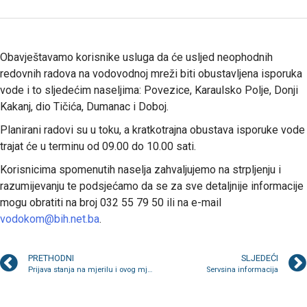
Obavještavamo korisnike usluga da će usljed neophodnih
redovnih radova na vodovodnoj mreži biti obustavljena isporuka
vode i to sljedećim naseljima: Povezice, Karaulsko Polje, Donji
Kakanj, dio Tičića, Dumanac i Doboj.
Planirani radovi su u toku, a kratkotrajna obustava isporuke vode
trajat će u terminu od 09.00 do 10.00 sati.
Korisnicima spomenutih naselja zahvaljujemo na strpljenju i
razumijevanju te podsjećamo da se za sve detaljnije informacije
mogu obratiti na broj 032 55 79 50 ili na e-mail
vodokom@bih.net.ba
.
PRETHODNI
SLJEDEĆI
Prijava stanja na mjerilu i ovog mjeseca do 25.
Servsina informacija