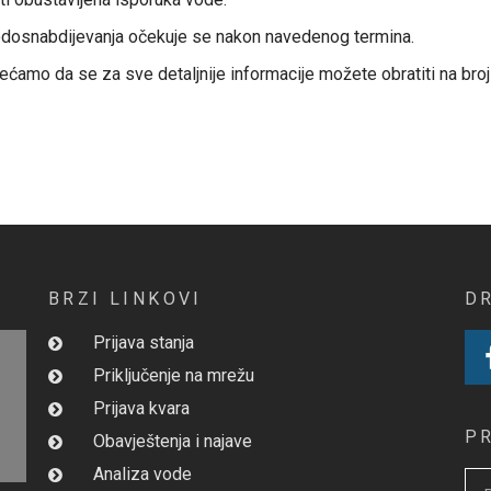
 vodosnabdijevanja očekuje se nakon navedenog termina.
jećamo da se za sve detaljnije informacije možete obratiti na broj
BRZI LINKOVI
D
Prijava stanja
Priključenje na mrežu
Prijava kvara
P
Obavještenja i najave
Analiza vode