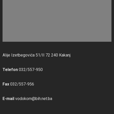
Alije Izetbegovića 51/II 72 240 Kakanj
Telefon
032/557-950
Fax
032/557-956
E-mail
vodokom@bih.net.ba