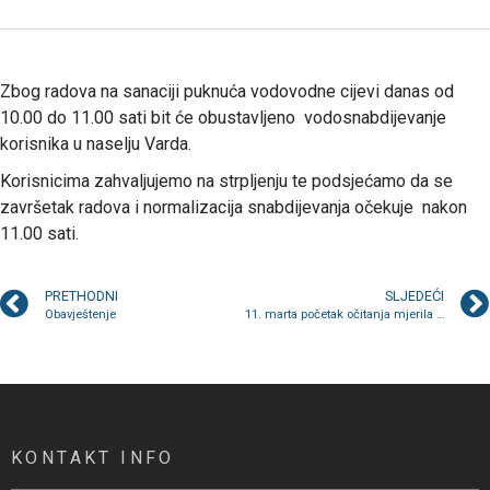
Zbog radova na sanaciji puknuća vodovodne cijevi danas od
10.00 do 11.00 sati bit će obustavljeno vodosnabdijevanje
korisnika u naselju Varda.
Korisnicima zahvaljujemo na strpljenju te podsjećamo da se
završetak radova i normalizacija snabdijevanja očekuje nakon
11.00 sati.
PRETHODNI
SLJEDEĆI
Obavještenje
11. marta početak očitanja mjerila u seoskim i prigradskim područjima
KONTAKT INFO