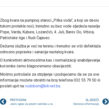
Zbog kvara na pumpnoj stanici „Pitka voda“, a koji se desio
tokom protekle noći, trenutno su bez vode sljedeća naselja:
Pope, Varda, Kubure, Lozančići, 4. Juli, Barev Do, Vrbica,
Patriotske lige i Rudi Čajavec.
Dežurna služba je već na terenu i trenutno se vrši defektaža
odnosno popravka i sanacija nastalog kvara.
O konkretnim aktivnostima kao i normalizaciji snabdijevanja
korisnike ćemo blagovremeno obavijestiti.
Molimo potrošače za strpljenje i podsjećamo da se za sve
informacije možete obratiti na broj telefona 032 55 79 50 ili
poslati upit na
vodokom@bih.net.ba
.
PRETHODNI
SLJEDEĆI
Javni oglas za prijem radnika u radni odnos na određeno vrijeme
Servisna informacija