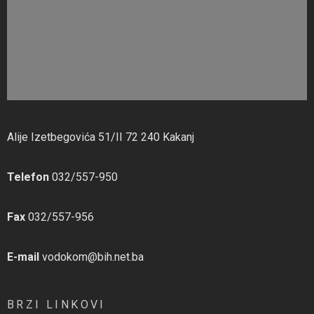
Alije Izetbegovića 51/II 72 240 Kakanj
Telefon
032/557-950
Fax
032/557-956
E-mail
vodokom@bih.net.ba
BRZI LINKOVI