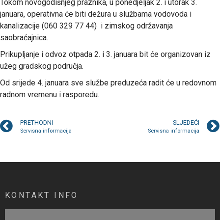
Tokom novogodišnjeg praznika, u ponedjeljak 2. i utorak 3.
januara, operativna će biti dežura u službama vodovoda i
kanalizacije (060 329 77 44) i zimskog održavanja
saobraćajnica.
Prikupljanje i odvoz otpada 2. i 3. januara bit će organizovan iz
užeg gradskog područja.
Od srijede 4. januara sve službe preduzeća radit će u redovnom
radnom vremenu i rasporedu.
PRETHODNI
SLJEDEĆI
Servisna informacija
Servisna informacija
KONTAKT INFO