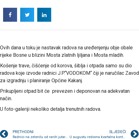
Ovih dana u toku je nastavak radova na uređenjenju obje obale
rijeke Bosne u blizini Mosta zlatnih ljiljana i Mosta mladih.
Košenje trave, čišćenje od korova, šiblja i otpada samo su dio
radova koje izvode radnici J.P.“VODOKOM“ čiji je naručilac Zavod
za izgradnju i planiranje Općine Kakanj.
Prikupljeni otpad bit će prevezen i deponovan na adekvatan
način.
U foto-galeriji nekoliko detalja trenutnih radova.
PRETHODNI
SLJEDEĆI
Radnici na zelenilu od ranih jutarnjih sati na terenu; Upraviteljstvu prijavljeno nekoliko oštećenja krovova
U augustu redovna kvartalna kontrola mjerila u stanovima