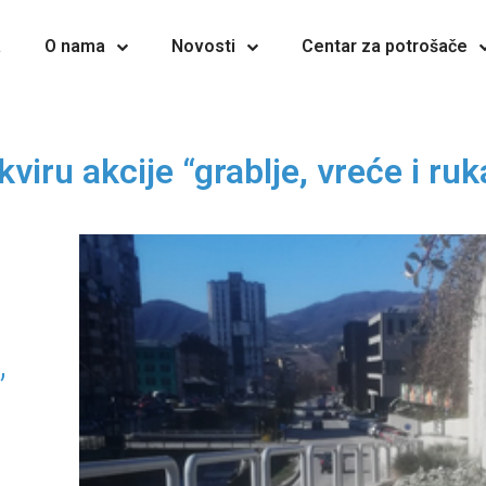
a
O nama
Novosti
Centar za potrošače
viru akcije “grablje, vreće i ruka
”