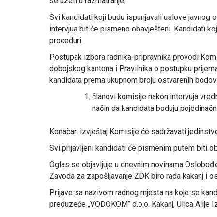
se uzeti u razmatranje.
Svi kandidati koji budu ispunjavali uslove javnog 
intervjua bit će pismeno obavješteni. Kandidati koj
proceduri.
Postupak izbora radnika-pripravnika provodi Komi
dobojskog kantona i Pravilnika o postupku prijem
kandidata prema ukupnom broju ostvarenih bodova
članovi komisije nakon intervuja vredn
način da kandidata boduju pojedinač
Konačan izvještaj Komisije će sadržavati jedinstve
Svi prijavljeni kandidati će pismenim putem biti o
Oglas se objavljuje u dnevnim novinama Oslobođe
Zavoda za zapošljavanje ZDK biro rada kakanj i os
Prijave sa nazivom radnog mjesta na koje se kandi
preduzeće „VODOKOM“ d.o.o. Kakanj, Ulica Alije I