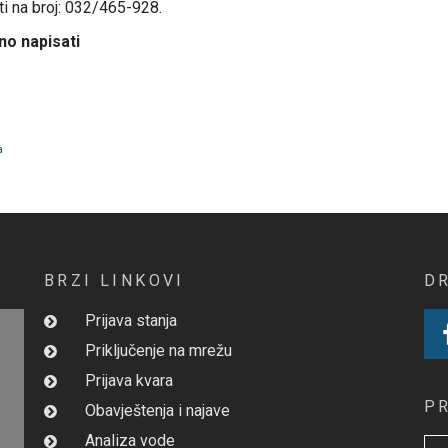
i na broj: 032/465-928.
no napisati
a
BRZI LINKOVI
D
Prijava stanja
Priključenje na mrežu
Prijava kvara
P
Obavještenja i najave
Analiza vode