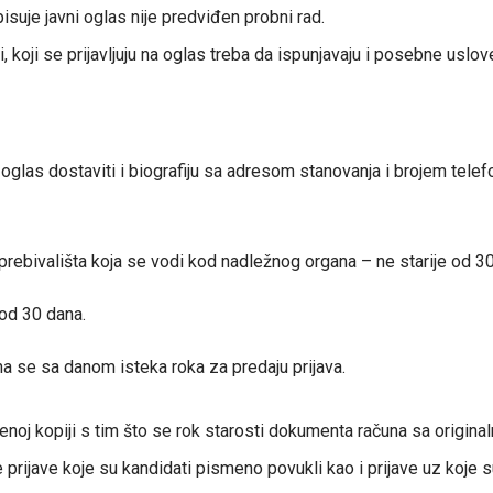
suje javni oglas nije predviđen probni rad.
 koji se prijavljuju na oglas treba da ispunjavaju i posebne uslo
 oglas dostaviti i biografiju sa adresom stanovanja i brojem tele
e prebivališta koja se vodi kod nadležnog organa – ne starije od 3
 od 30 dana.
a se sa danom isteka roka za predaju prijava.
renoj kopiji s tim što se rok starosti dokumenta računa sa origina
prijave koje su kandidati pismeno povukli kao i prijave uz koje