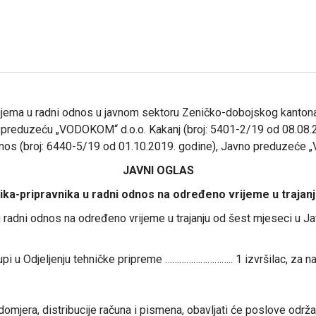
jema u radni odnos u javnom sektoru Zeničko-dobojskog kantona 
 preduzeću „VODOKOM“ d.o.o. Kakanj (broj: 5401-2/19 od 08.08.
odnos (broj: 6440-5/19 od 01.10.2019. godine), Javno preduzeće 
JAVNI OGLAS
ika-pripravnika u radni odnos na određeno vrijeme u trajan
a u radni odnos na određeno vrijeme u trajanju od šest mjeseci 
rupi u Odjeljenju tehničke pripreme ……………………….. 1 izvršilac, za
domjera, distribucije računa i pismena, obavljati će poslove održa