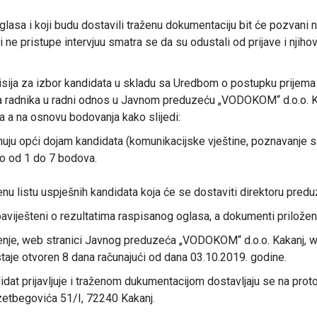
oglasa i koji budu dostavili traženu dokumentaciju bit će pozvani 
i ne pristupe intervjuu smatra se da su odustali od prijave i njiho
sija za izbor kandidata u skladu sa Uredbom o postupku prijema
a radnika u radni odnos u Javnom preduzeću „VODOKOM“ d.o.o. Kaka
 a na osnovu bodovanja kako slijedi:
uju opći dojam kandidata (komunikacijske vještine, poznavanje sadr
no od 1 do 7 bodova.
nu listu uspješnih kandidata koja će se dostaviti direktoru predu
baviješteni o rezultatima raspisanog oglasa, a dokumenti priloženi
nje, web stranici Javnog preduzeća „VODOKOM“ d.o.o. Kakanj, we
taje otvoren 8 dana računajući od dana 03.10.2019. godine.
dat prijavljuje i traženom dukumentacijom dostavljaju se na pro
zetbegovića 51/I, 72240 Kakanj.