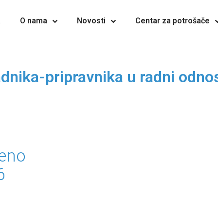
a
O nama
Novosti
Centar za potrošače
adnika-pripravnika u radni odn
đeno
6