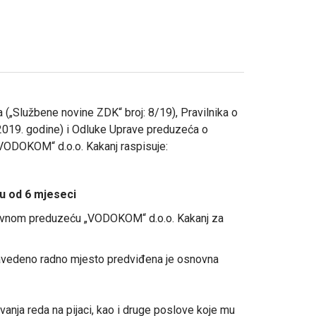
(„Službene novine ZDK“ broj: 8/19), Pravilnika o
2019. godine) i Odluke Uprave preduzeća o
„VODOKOM“ d.o.o. Kakanj raspisuje:
ju od 6 mjeseci
u Javnom preduzeću „VODOKOM“ d.o.o. Kakanj za
 navedeno radno mjesto predviđena je osnovna
vanja reda na pijaci, kao i druge poslove koje mu