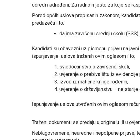
odredi nadređeni. Za radno mjesto za koje se raspi
Pored općih uslova propisanih zakonom, kandidati,
preduzeća i to:
da ima završenu srednju školu (SSS)
Kandidati su obavezni uz pismenu prijavu na javni
ispunjavanje uslova traženih ovim oglasom i to:
svjedočanstvo o završenoj školi,
uvjerenje o prebivalištu iz evidencij
izvod iz matične knjige rođenih,
uvjerenje o državljanstvu – ne starije
Ispunjavanje uslova utvrđenih ovim oglasom račun
Traženi dokumenti se predaju u originalu ili u ovje
Neblagovremene, neuredne i nepotpune prijave, te 