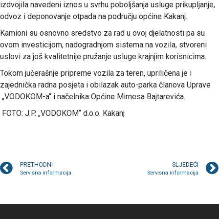
izdvojila navedeni iznos u svrhu poboljšanja usluge prikupljanje,
odvoz i deponovanje otpada na području općine Kakanj.
Kamioni su osnovno sredstvo za rad u ovoj djelatnosti pa su
ovom investicijom, nadogradnjom sistema na vozila, stvoreni
uslovi za još kvalitetnije pružanje usluge krajnjim korisnicima.
Tokom jučerašnje pripreme vozila za teren, upriličena je i
zajednička radna posjeta i obilazak auto-parka članova Uprave
„VODOKOM-a“ i načelnika Općine Mirnesa Bajtarevića.
FOTO: J.P. „VODOKOM“ d.o.o. Kakanj
PRETHODNI
SLJEDEĆI
Servisna informacija
Servisna informacija