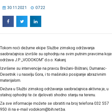
30.11.2021
07:22
Tokom noći dežurne ekipe Službe zimskog održavanja
saobraćajnica izvršile su ophodnju na svim putnim pravcima koje
održava J.P. „VODOKOM“ d.o.o. Kakanj.
Izvršene su intervencije na pravcu Brežani-Bištrani, Dumanac-
Desetnik i u naselju Gora, i to mašinsko posipanje abrazivnim
materijalom.
Dežura u Službi zimskog održavanja saobraćajnica aktivna je, u
stalnoj ophodnji te će djelovati shodno stanju na terenu.
Za sve informacije možete se obratiti na broj telefona 032 557
950 ili na e-mail vodokom@bih.net.ba.