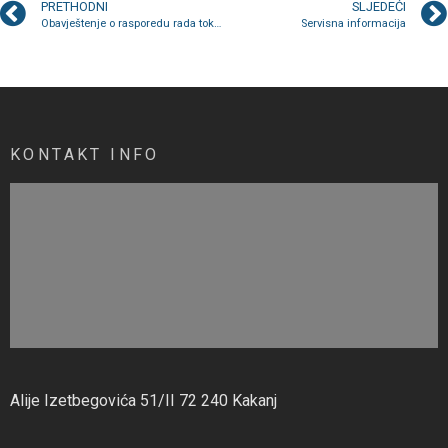
PRETHODNI
SLJEDEĆI
Obavještenje o rasporedu rada tokom praznika 25. novembra
Servisna informacija
KONTAKT INFO
Alije Izetbegovića 51/II 72 240 Kakanj