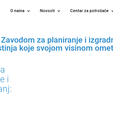
a
O nama
Novosti
Centar za potrošače
a Zavodom za planiranje i izgrad
stinja koje svojom visinom ome
sa
e i
nj: