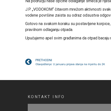
Na području naše općine odlaganje smeća je riješe
J.P. „VODOKOM“ čitavom mrežom aktivnosti svakodne
vodene površine zaista su odraz odsustva odgovor
Gotovo na svakom koraku su postavljene korpice,
pravilnom odlaganju otpada.
Upućujemo apel svim građanima da otpad bacaju na 
PRETHODNI
Obavještenje: U januaru prijava stanja na mjerilu do 24.
KONTAKT INFO