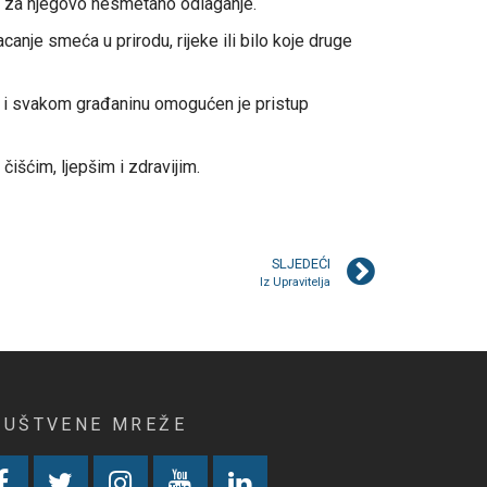
vi za njegovo nesmetano odlaganje.
nje smeća u prirodu, rijeke ili bilo koje druge
. i svakom građaninu omogućen je pristup
išćim, ljepšim i zdravijim.
SLJEDEĆI
Iz Upravitelja
RUŠTVENE MREŽE