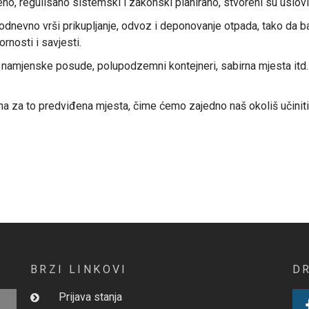
no, regulisano sistemski i zakonski planirano, stvoreni su uslo
vno vrši prikupljanje, odvoz i deponovanje otpada, tako da baca
nosti i savjesti.
 namjenske posude, polupodzemni kontejneri, sabirna mjesta itd
za to predviđena mjesta, čime ćemo zajedno naš okoliš učiniti č
BRZI LINKOVI
D
Prijava stanja