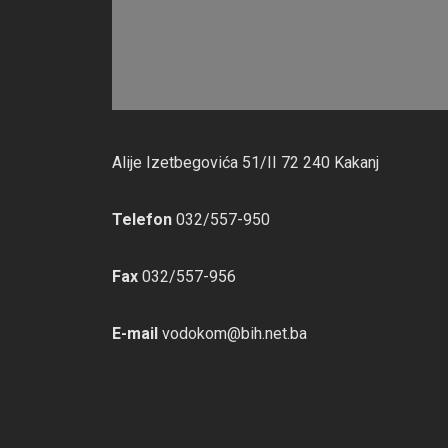
Alije Izetbegovića 51/II 72 240 Kakanj
Telefon
032/557-950
Fax
032/557-956
E-mail
vodokom@bih.net.ba