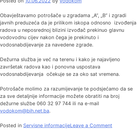
Posted on
10.06.2022
by
vodokom
Obavještavamo potrošače u zgradama „A“, „B“ i zgradi
javnih preduzeća da je prilikom iskopa odnosno izvođenja
radova u neposrednoj blizini izvođač prekinuo glavnu
vodovodnu cijev nakon čega je prekinuto i
vodosnabdijevanje za navedene zgrade.
Dežurna služba je već na terenu i kako je najavljeno
završetak radova kao i ponovna uspostava
vodosnabdijevanja očekuje se za oko sat vremena.
Potrošače molimo za razumijevanje te podsjećamo da se
za sve detaljnije informacije možete obratiti na broj
dežurne službe 060 32 97 744 ili na e-mail
vodokom@bih.net.ba
.
Posted in
Servisne informacije
Leave a Comment