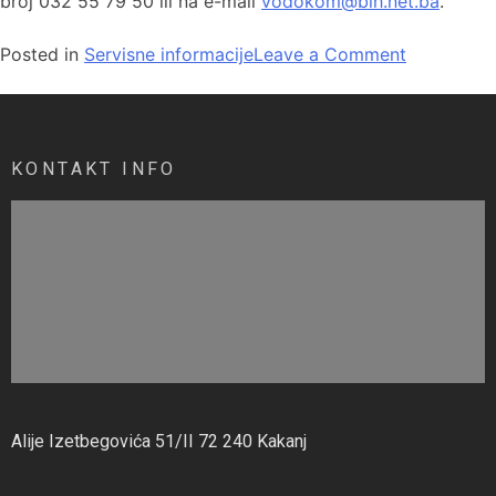
broj 032 55 79 50 ili na e-mail
vodokom@bih.net.ba
.
Posted in
Servisne informacije
Leave a Comment
KONTAKT INFO
Alije Izetbegovića 51/II 72 240 Kakanj