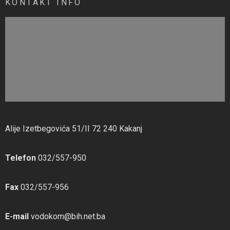
KONTAKT INFO
Alije Izetbegovića 51/II 72 240 Kakanj
Telefon
032/557-950
Fax
032/557-956
E-mail
vodokom@bih.net.ba