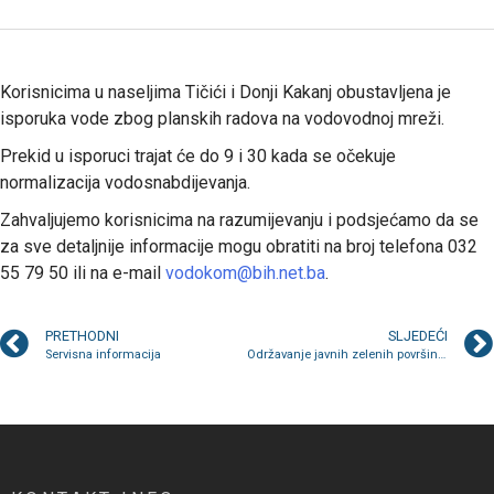
Korisnicima u naseljima Tičići i Donji Kakanj obustavljena je
isporuka vode zbog planskih radova na vodovodnoj mreži.
Prekid u isporuci trajat će do 9 i 30 kada se očekuje
normalizacija vodosnabdijevanja.
Zahvaljujemo korisnicima na razumijevanju i podsjećamo da se
za sve detaljnije informacije mogu obratiti na broj telefona 032
55 79 50 ili na e-mail
vodokom@bih.net.ba
.
PRETHODNI
SLJEDEĆI
Servisna informacija
Održavanje javnih zelenih površina: Aktuelna koševina u Ulici branilaca