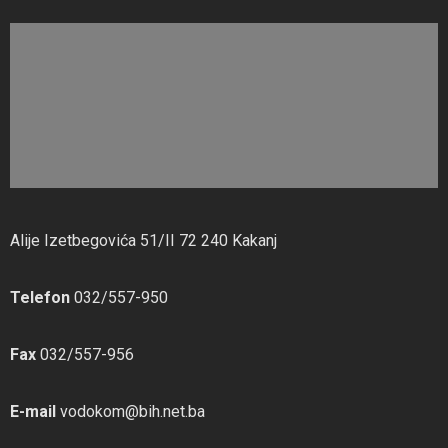
Alije Izetbegovića 51/II 72 240 Kakanj
Telefon
032/557-950
Fax
032/557-956
E-mail
vodokom@bih.net.ba