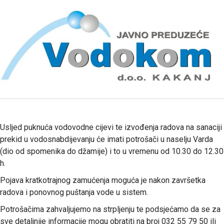
Usljed puknuća vodovodne cijevi te izvođenja radova na sanaciji
prekid u vodosnabdijevanju će imati potrošači u naselju Varda
(dio od spomenika do džamije) i to u vremenu od 10.30 do 12.30
h.
Pojava kratkotrajnog zamućenja moguća je nakon završetka
radova i ponovnog puštanja vode u sistem.
Potrošačima zahvaljujemo na strpljenju te podsjećamo da se za
sve detaljnije informacije mogu obratiti na broj 032 55 79 50 ili