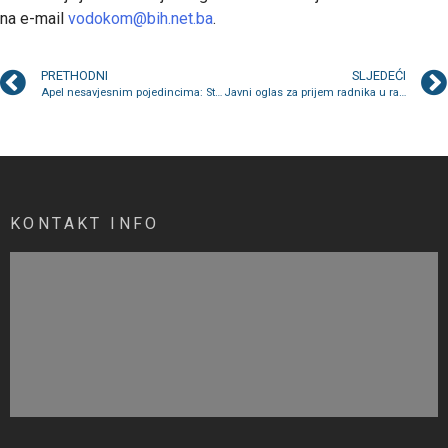
na e-mail
vodokom@bih.net.ba
.
PRETHODNI
SLJEDEĆI
Apel nesavjesnim pojedincima: Stop vandalizmu u kontekstu oštećenja podzemnih kontejnera!
Javni oglas za prijem radnika u radni odnos na određeno vrijeme
KONTAKT INFO