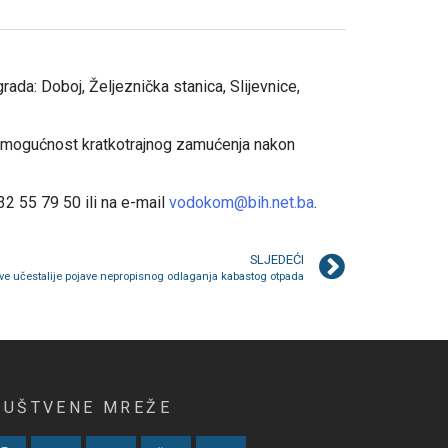
ada: Doboj, Željeznička stanica, Slijevnice,
i mogućnost kratkotrajnog zamućenja nakon
32 55 79 50 ili na e-mail
vodokom@bih.net.ba
.
SLJEDEĆI
ve učestalije pojave nepropisnog odlaganja kabastog otpada
RUŠTVENE MREŽE