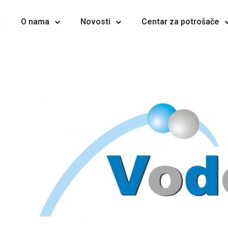
a
O nama
Novosti
Centar za potrošače