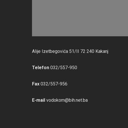
Alije Izetbegovića 51/II 72 240 Kakanj
Telefon
032/557-950
Fax
032/557-956
E-mail
vodokom@bih.net.ba