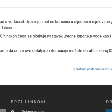
d u vodosnabdijevanju imat će korisnici u sljedećim dijelovima gr
 Tičića.
. 30 h nakon čega se očekuje nastavak uredne isporuke vode kao 
amo da se za sve detaljnije informacije možete obratiti na broj 0
Saopštenje građanima u vezi s
BRZI LINKOVI
D
Prijava stanja