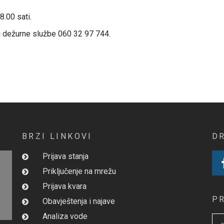
8.00 sati.
oj dežurne službe 060 32 97 744.
BRZI LINKOVI
D
Prijava stanja
Priključenje na mrežu
Prijava kvara
P
Obavještenja i najave
Analiza vode