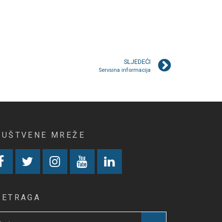
SLJEDEĆI
Servsina informacija
RUŠTVENE MREŽE
RETRAGA