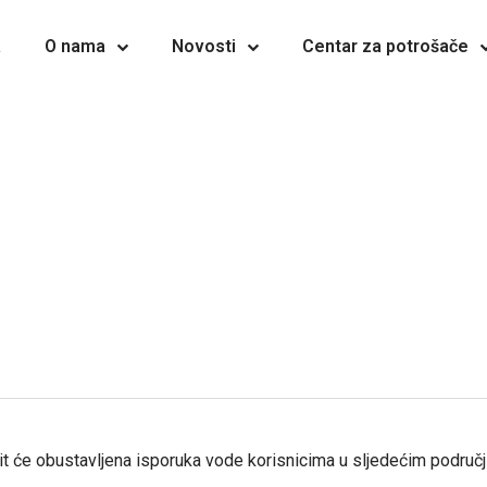
a
O nama
Novosti
Centar za potrošače
 će obustavljena isporuka vode korisnicima u sljedećim područjima