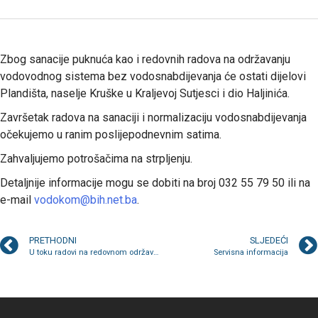
Zbog sanacije puknuća kao i redovnih radova na održavanju
vodovodnog sistema bez vodosnabdijevanja će ostati dijelovi
Plandišta, naselje Kruške u Kraljevoj Sutjesci i dio Haljinića.
Završetak radova na sanaciji i normalizaciju vodosnabdijevanja
očekujemo u ranim poslijepodnevnim satima.
Zahvaljujemo potrošačima na strpljenju.
Detaljnije informacije mogu se dobiti na broj 032 55 79 50 ili na
e-mail
vodokom@bih.net.ba
.
PRETHODNI
SLJEDEĆI
U toku radovi na redovnom održavanju korita rijeke Zgošće
Servisna informacija