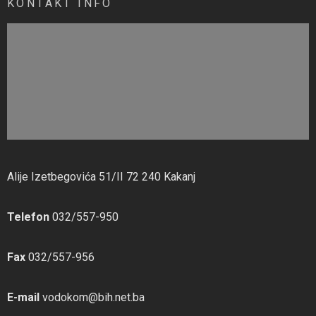
KONTAKT INFO
Alije Izetbegovića 51/II 72 240 Kakanj
Telefon
032/557-950
Fax
032/557-956
E-mail
vodokom@bih.net.ba