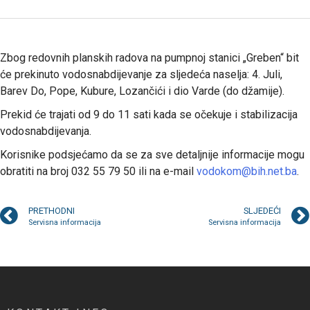
Zbog redovnih planskih radova na pumpnoj stanici „Greben“ bit
će prekinuto vodosnabdijevanje za sljedeća naselja: 4. Juli,
Barev Do, Pope, Kubure, Lozančići i dio Varde (do džamije).
Prekid će trajati od 9 do 11 sati kada se očekuje i stabilizacija
vodosnabdijevanja.
Korisnike podsjećamo da se za sve detaljnije informacije mogu
obratiti na broj 032 55 79 50 ili na e-mail
vodokom@bih.net.ba
.
PRETHODNI
SLJEDEĆI
Servisna informacija
Servisna informacija