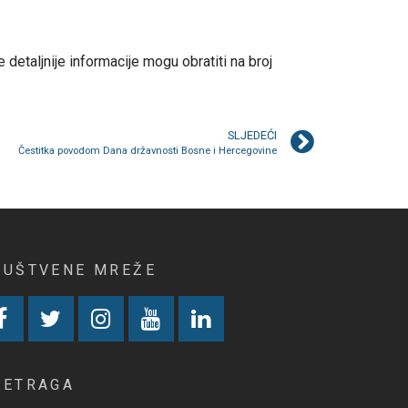
detaljnije informacije mogu obratiti na broj
SLJEDEĆI
Čestitka povodom Dana državnosti Bosne i Hercegovine
RUŠTVENE MREŽE
RETRAGA