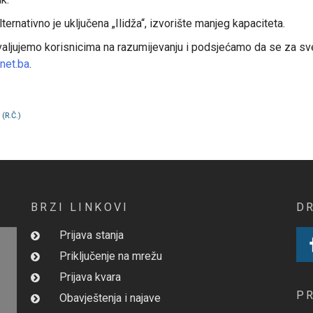
rnativno je uključena „Ilidža“, izvorište manjeg kapaciteta.
valjujemo korisnicima na razumijevanju i podsjećamo da se za sve 
net.ba
.
(R.Č.)
BRZI LINKOVI
D
Prijava stanja
Priključenje na mrežu
Prijava kvara
P
Obavještenja i najave