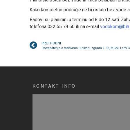
Kako kompletno područje ne bi ostalo bez vode alte
Radovi su planirani u terminu od 8 do 12 sati. Zah
telefona 032 55 79 50 ili na e-mail
vodokom@bih.
PRETHODNI
Obavještenje o radovima u blizini zgrada T 33, MGM, Lam C 
KONTAKT INFO