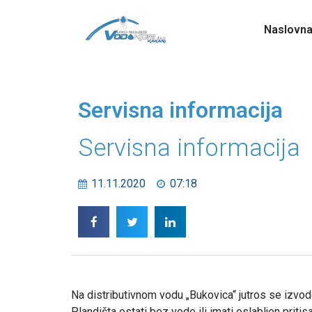
Naslovn
Servisna informacija
Servisna informacija
11.11.2020
07:18
Na distributivnom vodu „Bukovica“ jutros se izvod
Plandišta ostati bez vode ili imati oslabljen pritisa