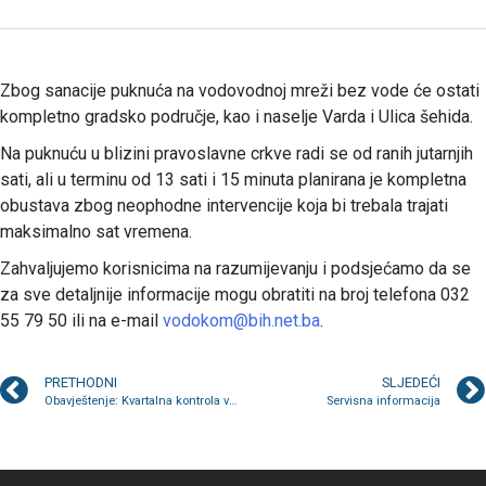
Zbog sanacije puknuća na vodovodnoj mreži bez vode će ostati
kompletno gradsko područje, kao i naselje Varda i Ulica šehida.
Na puknuću u blizini pravoslavne crkve radi se od ranih jutarnjih
sati, ali u terminu od 13 sati i 15 minuta planirana je kompletna
obustava zbog neophodne intervencije koja bi trebala trajati
maksimalno sat vremena.
Zahvaljujemo korisnicima na razumijevanju i podsjećamo da se
za sve detaljnije informacije mogu obratiti na broj telefona 032
55 79 50 ili na e-mail
vodokom@bih.net.ba
.
PRETHODNI
SLJEDEĆI
Obavještenje: Kvartalna kontrola vodomjera u stanovima
Servisna informacija