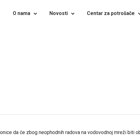
a
O nama
Novosti
Centar za potrošače
tionice da će zbog neophodnih radova na vodovodnoj mreži biti o