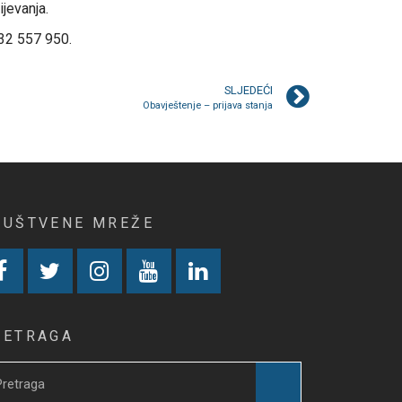
jevanja.
032 557 950.
SLJEDEĆI
Obavještenje – prijava stanja
RUŠTVENE MREŽE
RETRAGA