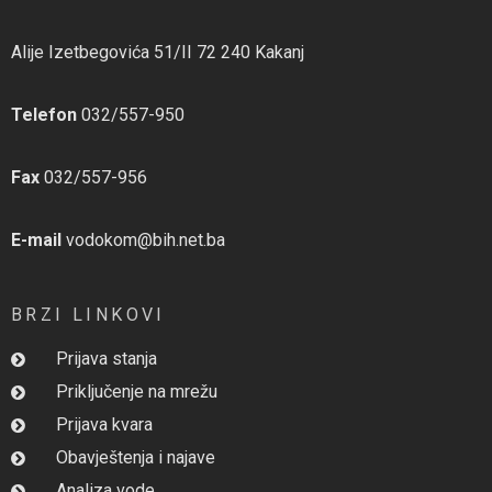
Alije Izetbegovića 51/II 72 240 Kakanj
Telefon
032/557-950
Fax
032/557-956
E-mail
vodokom@bih.net.ba
BRZI LINKOVI
Prijava stanja
Priključenje na mrežu
Prijava kvara
Obavještenja i najave
Analiza vode