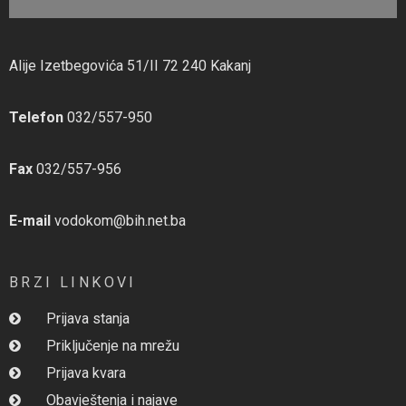
Alije Izetbegovića 51/II 72 240 Kakanj
Telefon
032/557-950
Fax
032/557-956
E-mail
vodokom@bih.net.ba
BRZI LINKOVI
Prijava stanja
Priključenje na mrežu
Prijava kvara
Obavještenja i najave