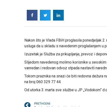
Nakon što je Vlada FBiH proglasila ponedjeljak 2
usluga da u skladu s navedenim proglašenjem u pone
Izuzetak je Služba za prikupljanje, prevoz i depo
Slijedom navedenog molimo korisnike u seoskim i
vanredan i redovan odvoz otpada nastaviti naredn
Tokom praznika na snazi će biti redovna dežura na
na broj 060 329 77 44.
Od utorka 3. marta sve službe u JP „Vodokom“ d.o
PRETHODNI