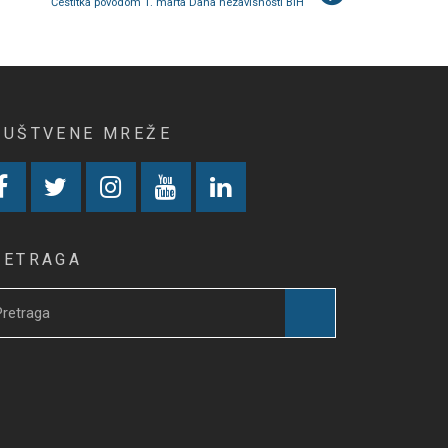
Čestitka povodom 1. marta Dana nezavisnosti BiH
RUŠTVENE MREŽE
RETRAGA