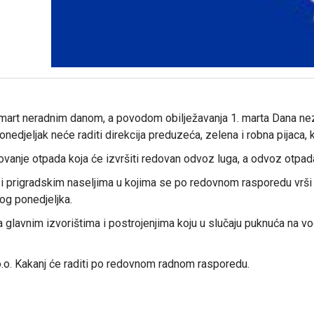
. mart neradnim danom, a povodom obilježavanja 1. marta Dana ne
djeljak neće raditi direkcija preduzeća, zelena i robna pijaca, k
novanje otpada koja će izvršiti redovan odvoz luga, a odvoz otp
 prigradskim naseljima u kojima se po redovnom rasporedu vrši
og ponedjeljka.
 glavnim izvorištima i postrojenjima koju u slučaju puknuća na vo
.o. Kakanj će raditi po redovnom radnom rasporedu.