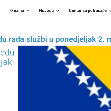
a
O nama
Novosti
Centar za potrošače
u rada službi u ponedjeljak 2. 
redu
ljak