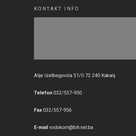
KONTAKT INFO
Alije Izetbegovića 51/II 72 240 Kakanj
Telefon
032/557-950
Fax
032/557-956
E-mail
vodokom@bih.net.ba