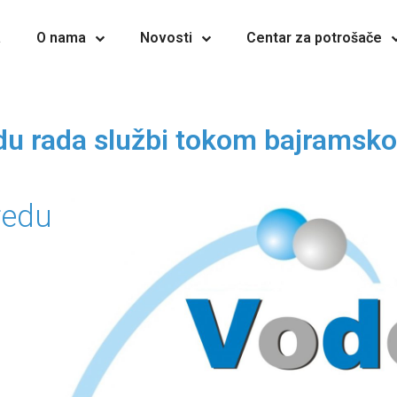
a
O nama
Novosti
Centar za potrošače
du rada službi tokom bajramsko
redu