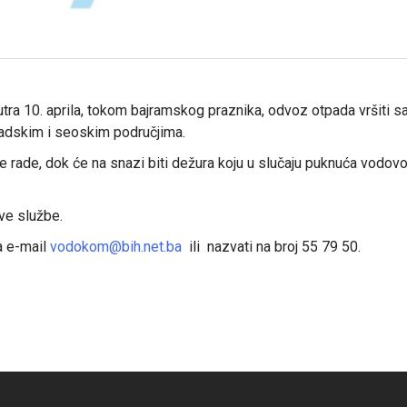
ra 10. aprila, tokom bajramskog praznika, odvoz otpada vršiti sa
adskim i seoskim područjima.
 ne rade, dok će na snazi biti dežura koju u slučaju puknuća vodov
ve službe.
a e-mail
vodokom@bih.net.ba
ili nazvati na broj 55 79 50.