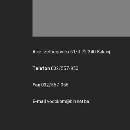
Alije Izetbegovića 51/II 72 240 Kakanj
Telefon
032/557-950
Fax
032/557-956
E-mail
vodokom@bih.net.ba