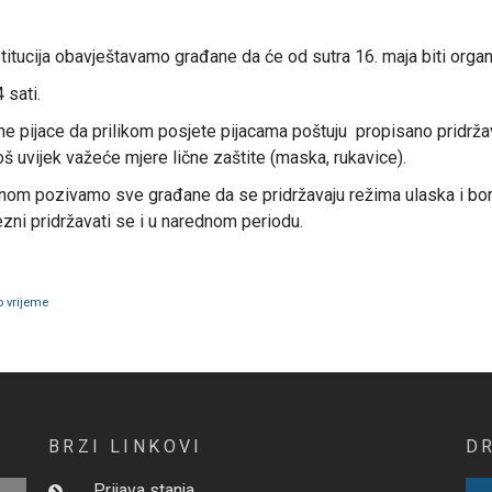
stitucija obavještavamo građane da će od sutra 16. maja biti org
 sati.
 pijace da prilikom posjete pijacama poštuju propisano pridržav
š uvijek važeće mjere lične zaštite (maska, rukavice).
nom pozivamo sve građane da se pridržavaju režima ulaska i bora
zni pridržavati se i u narednom periodu.
 vrijeme
BRZI LINKOVI
D
Prijava stanja