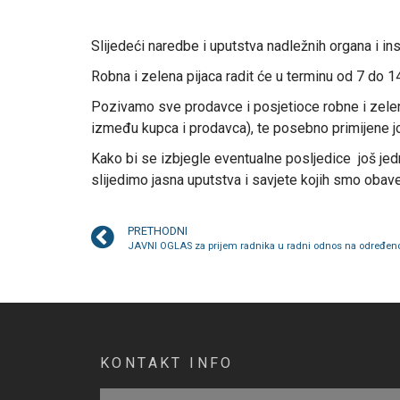
Slijedeći naredbe i uputstva nadležnih organa i in
Robna i zelena pijaca radit će u terminu od 7 do 14
Pozivamo sve prodavce i posjetioce robne i zelene
između kupca i prodavca), te posebno primijene jo
Kako bi se izbjegle eventualne posljedice još jed
slijedimo jasna uputstva i savjete kojih smo obave
PRETHODNI
JAVNI OGLAS za prijem radnika u radni odnos na određeno
KONTAKT INFO