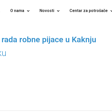
a
O nama
Novosti
Centar za potrošače
 rada robne pijace u Kaknju
ku