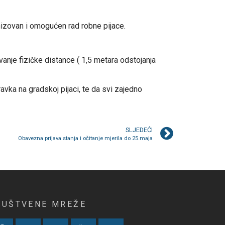
anizovan i omogućen rad robne pijace.
anje fizičke distance ( 1,5 metara odstojanja
vka na gradskoj pijaci, te da svi zajedno
SLJEDEĆI
Obavezna prijava stanja i očitanje mjerila do 25.maja
RUŠTVENE MREŽE