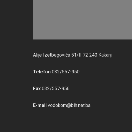
Alije Izetbegovića 51/II 72 240 Kakanj
Telefon
032/557-950
Fax
032/557-956
E-mail
vodokom@bih.net.ba