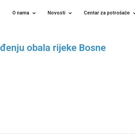
a
O nama
Novosti
Centar za potrošače
đenju obala rijeke Bosne