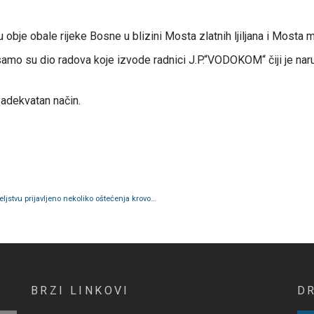
obje obale rijeke Bosne u blizini Mosta zlatnih ljiljana i Mosta m
 samo su dio radova koje izvode radnici J.P.“VODOKOM“ čiji je nar
 adekvatan način.
Radnici na zelenilu od ranih jutarnjih sati na terenu; Upraviteljstvu prijavljeno nekoliko oštećenja krovova
BRZI LINKOVI
D