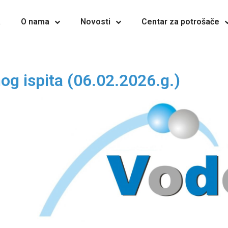
a
O nama
Novosti
Centar za potrošače
og ispita (06.02.2026.g.)