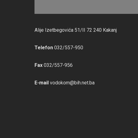
Alije Izetbegovića 51/II 72 240 Kakanj
Telefon
032/557-950
Fax
032/557-956
E-mail
vodokom@bih.net.ba