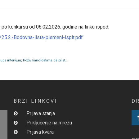
po konkursu od 06.02.2026. godine na linku ispod:
5.2.-Bodovna-lista-pismeni-ispit.pdf
Lista bodovanja radnog iskustva; Poziv kandidatima da pristupe intervjuu; Poziv kandidatima da pristupe pismenom dijelu ispita
BRZI LINKOVI
D
Prijava stanja
Priključenje na mrežu
Prijava kvara