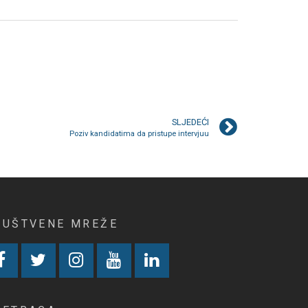
SLJEDEĆI
Poziv kandidatima da pristupe intervjuu
RUŠTVENE MREŽE