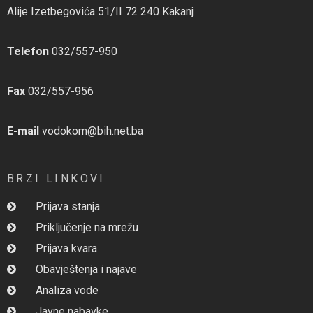
Alije Izetbegovića 51/II 72 240 Kakanj
Telefon
032/557-950
Fax
032/557-956
E-mail
vodokom@bih.net.ba
BRZI LINKOVI
Prijava stanja
Priključenje na mrežu
Prijava kvara
Obavještenja i najave
Analiza vode
Javne nabavke