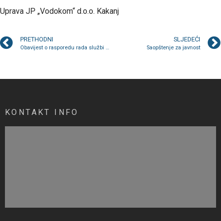
Uprava JP „Vodokom“ d.o.o. Kakanj
PRETHODNI
SLJEDEĆI
Obavijest o rasporedu rada službi u subotu 1. marta
Saopštenje za javnost
KONTAKT INFO