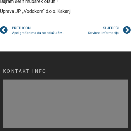
Bajram šerif mubarek olsun !
Uprava JP „Vodokom“ d.o.o. Kakanj
PRETHODNI
SLJEDEĆI
Apel građanima da ne odlažu životinjski otpad u kontejnere za komunalni otpad
Servisna informacija
KONTAKT INFO