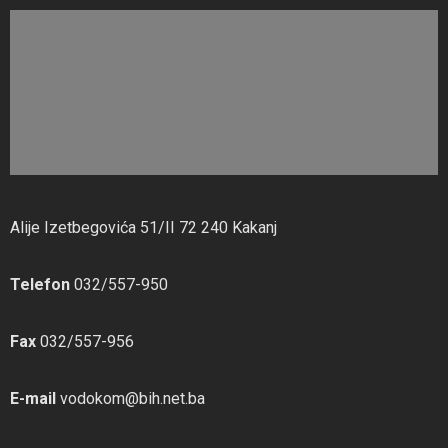
Alije Izetbegovića 51/II 72 240 Kakanj
Telefon
032/557-950
Fax
032/557-956
E-mail
vodokom@bih.net.ba