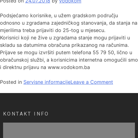
Posted on
24.07.2018
by
vodokom
Podsjećamo korisnike, u užem gradskom području
odnosno u zgradama zajedničkog stanovanja, da stanja na
mjerilima treba prijaviti do 25-tog u mjesecu.
Korisnici koji ne žive u zgradama stanje mogu prijaviti u
skladu sa datumima obračuna prikazanog na računima.
Prijave se mogu izvršiti putem telefona 55 79 50, lično u
obračunskoj službi, a korisnicima internetna omogućili smo
i direktnu prijavu na www.vodokom.ba
Posted in
Servisne informacije
Leave a Comment
KONTAKT INFO