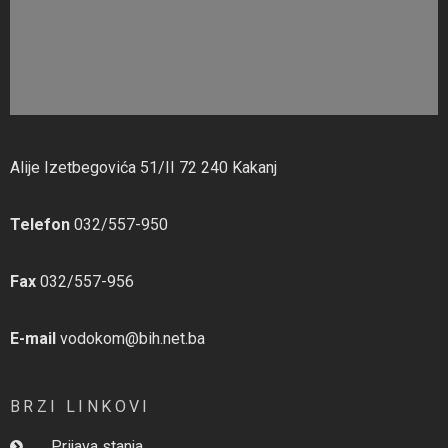
Alije Izetbegovića 51/II 72 240 Kakanj
Telefon
032/557-950
Fax
032/557-956
E-mail
vodokom@bih.net.ba
BRZI LINKOVI
Prijava stanja