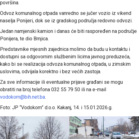
površina.
Odvoz komunalnog otpada vanredno se jučer vozio iz vikend
naselja Ponijeri, dok se iz gradskog područja redovno odvozi.
Jedan namjenski kamion i danas će biti raspoređen na područje
Ponijera, te dio Brnjica.
Predstavnike mjesnih zajednica molimo da budu u kontaktu i
dostupni sa odgovornim službenim licima javnog preduzeća,
kako bi se realizacija odvoza komunalnog otpada, u zimskim
uslovima, odvijala korektno i bez većih zastoja.
Za sve informacije ili eventualne prijave građani se mogu
obratiti na broj telefona 032 55 79 50 ili na e-mail
vodokom@bih.net.ba
.
Foto: JP “Vodokom” d.o.o. Kakanj, 14. i 15.01.2026.g.