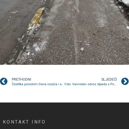
PRETHODNI
SLJEDEĆI
Čestitka povodom Dana vozača i automehaničara
Foto: Vanredan odvoz otpada s Ponijera
KONTAKT INFO