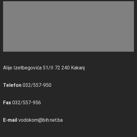
Alije Izetbegovića 51/II 72 240 Kakanj
Telefon
032/557-950
Fax
032/557-956
E-mail
vodokom@bih.net.ba