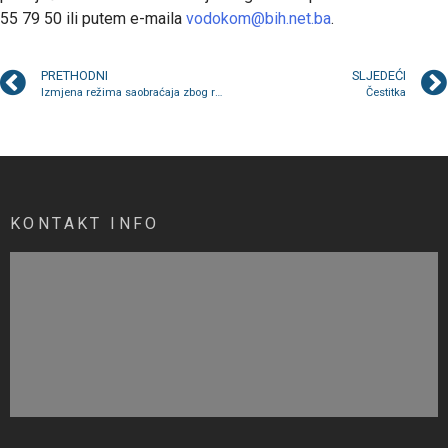
55 79 50 ili putem e-maila
vodokom@bih.net.ba
.
PRETHODNI
SLJEDEĆI
Izmjena režima saobraćaja zbog radova u Ulici Patriotske lige 25. i 26. marta
Čestitka
KONTAKT INFO