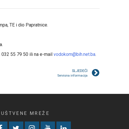
mpa, TE i dio Papratnice.
a.
 032 55 79 50 ili na e-mail
vodokom@bih.net.ba
.
SLJEDEĆI
Servisna informacija
RUŠTVENE MREŽE