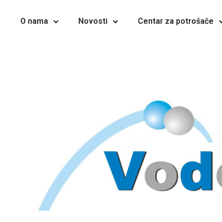
a
O nama
Novosti
Centar za potrošače