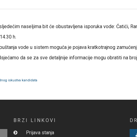
ljedećim naseljima bit će obustavljena isporuka vode: Ćatići, Ra
14.30 h.
uštanja vode u sistem moguća je pojava kratkotrajnog zamućenj
jećamo da se za sve detaljnije informacije mogu obratiti na broj
adnog iskustva kandidata
BRZI LINKOVI
D
Prijava stanja