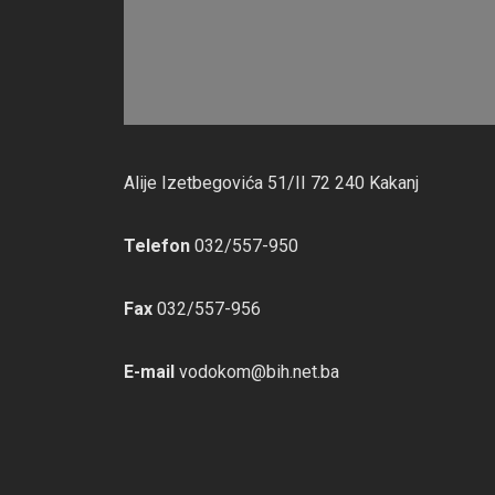
Alije Izetbegovića 51/II 72 240 Kakanj
Telefon
032/557-950
Fax
032/557-956
E-mail
vodokom@bih.net.ba