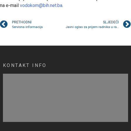
na e-mail
vodokom@bih.net.ba
.
PRETHODNI
SLJEDEĆI
Servisna informacija
Javni oglas za prijem radnika u radni odnos na određeno i neodređeno radno vrijeme
KONTAKT INFO