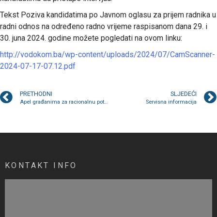
Tekst Poziva kandidatima po Javnom oglasu za prijem radnika u
radni odnos na određeno radno vrijeme raspisanom dana 29. i
30. juna 2024. godine možete pogledati na ovom linku:
http://vodokom.ba/wp-content/uploads/2024/07/CamScanner-
2024-07-17-07.12.pdf
PRETHODNI
SLJEDEĆI
Apel građanima za racionalnu potrošnju vode iz gradske vodovodne mreže
Servisna informacija
KONTAKT INFO