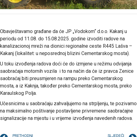
Obavještavamo građane da će JP „Vodokom“ d.o.o. Kakanj u
periodu od 11.08. do 15.08.2025. godine izvoditi radove na
kanalizacionoj mreži na dionici regionalne ceste R445 Lašva –
Kakanj (lokalitet: u neposrednoj blizini Cementarskog mosta).
U toku izvođenja radova doći će do izmjene u režimu odvijanja
saobraćaja motornih vozila i to na način da će iz pravca Zenice
saobraćaj biti preusmjeren na rampu preko Cementarskog
mosta, a iz Kaknja, također preko Cementarskog mosta, preko
Karaulskog Polja.
Učesnicima u saobraćaju zahvaljujemo na strpljenju, te pozivamo
na maksimalno poštivanje postavljene privremene saobraćajne
signalizacije na mjestu i u vrijeme izvođenja navedenih radova.
PRETHODNI
SLJEDEĆI