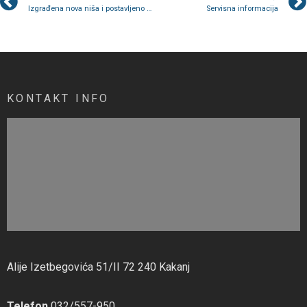
Izgrađena nova niša i postavljeno pet novih hajfiša kod kompleksa zgrada Sunce
Servisna informacija
KONTAKT INFO
Alije Izetbegovića 51/II 72 240 Kakanj
Telefon
032/557-950