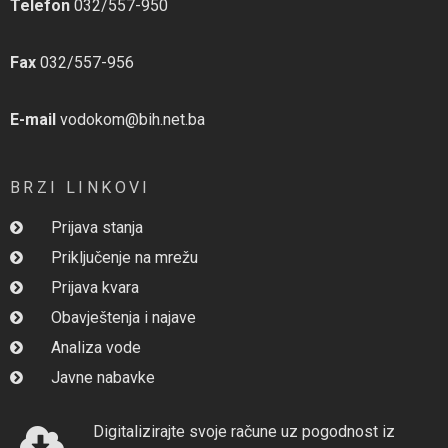
Telefon
032/557-950
Fax
032/557-956
E-mail
vodokom@bih.net.ba
BRZI LINKOVI
Prijava stanja
Priključenje na mrežu
Prijava kvara
Obavještenja i najave
Analiza vode
Javne nabavke
Digitalizirajte svoje račune uz pogodnost iz