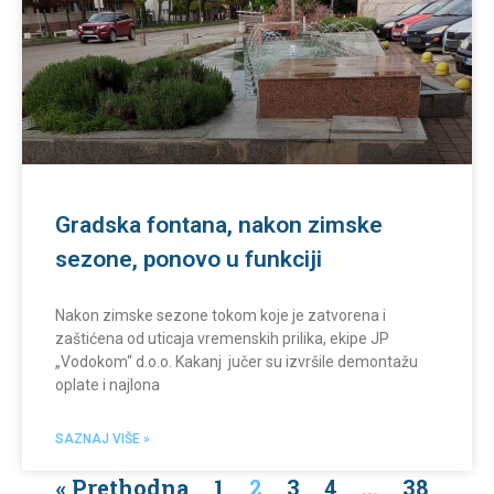
Gradska fontana, nakon zimske
sezone, ponovo u funkciji
Nakon zimske sezone tokom koje je zatvorena i
zaštićena od uticaja vremenskih prilika, ekipe JP
„Vodokom“ d.o.o. Kakanj jučer su izvršile demontažu
oplate i najlona
SAZNAJ VIŠE »
« Prethodna
1
2
3
4
…
38