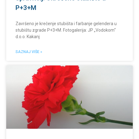
P+3+M
Završeno je krečenje stubišta i farbanje gelendera u
stubištu zgrade P+3+M. Fotogalerija: JP „Vodokom“
d.o.o. Kakanj
SAZNAJ VIŠE »