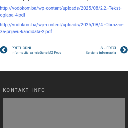
http://vodokom.ba/wp-content/uploads/2025/08/2.2.-Tekst-
oglasa-4.pdf
http://vodokom.ba/wp-content/uploads/2025/08/4.-Obrazac-
za-prijavu-kandidata-2.pdf
PRETHODNI
SLJEDEĆI
Informacija za mještane MZ Pope
Servisna informacija
KONTAKT INFO