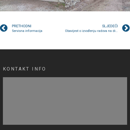
PRETHODNI
SLJEDEĆI
Servisna informacija
Obavijest o izvođenju radova na dijelu regionalne ceste R445 Lašva – Kakanj
KONTAKT INFO