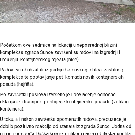
Početkom ove sedmice na lokaciji u neposrednoj blizini
kompleksa zgrada Sunce završeni su radovi na izgradnji i
uređenju kontejnerskog mjesta (niše).
Radovi su obuhvatali izgradnju betonskog platoa, zaštitnog
kompleksa te postavljanje pet komada novih kontejnerskih
posuda (hajfiša).
Po završetku poslova izvršeno je i povlačenje odnosno
uklanjanje i transport postojeće kontejnerske posude (velikog
kontejnera).
U toku, a i nakon završetka spomenutih radova, preduzeće je
dobilo pozitivne reakcije od stanara iz zgrada Sunce. Jedna od
njih je i gospođa Duška koja je, prilikom našeg obilaska, uputila