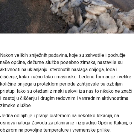
Nakon velikih sniježnih padavina, koje su zahvatile i područje
naše općine, dežurne službe posebno zimska, nastavile su
aktivnosti na uklanjanju stvrdnutih naslaga snijega, leda i
čišćenje, kako ručno tako i mašinsko. Ledene formacije i velike
količine snijega u proteklom periodu zahtijevale su ozbiljan
pristup. Iako su otežani zimski uslovi iza nas to nikako ne znači
i zastoj u čišćenju i drugim redovnim i vanrednim aktivnostima
zimske službe.
Jedna od njih je i pranje cisternom na nekoliko lokacija, na
osnovu naloga Zavoda za planiranje i izgradnju Općine Kakanj, s
obzirom na povoljne temperature i vremenske prilike.