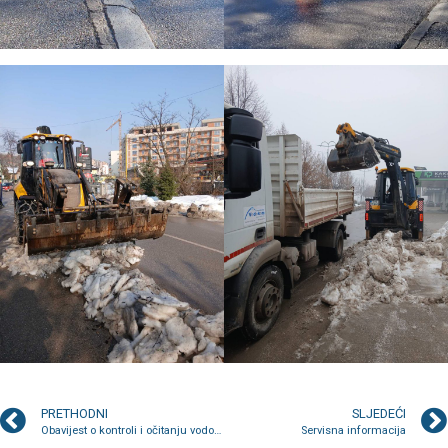
PRETHODNI
SLJEDEĆI
Obavijest o kontroli i očitanju vodomjera u zgradama
Servisna informacija