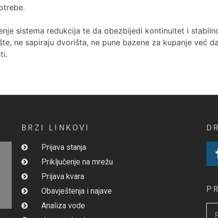
otrebe.
nje sistema redukcija te da obezbijedi kontinuitet i stabil
te, ne sapiraju dvorišta, ne pune bazene za kupanje već da
i.
BRZI LINKOVI
D
Prijava stanja
Priključenje na mrežu
Prijava kvara
P
Obavještenja i najave
Analiza vode