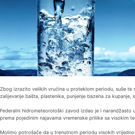
Zbog izrazito velikih vrućina u proteklom periodu, suše t
zalijevanje bašta, plastenika, punjenje bazena za kupanje, sap
Federalni hidrometeorološki zavod izdao je i narandžasto u
prema pojedinim najavama vremenske prilike sa visokim te
Molimo potrošače da u trenutnom periodu visokih vrijednos