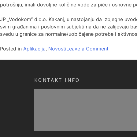
potrošnju, imali dovoljne količine vode za piće i osnovne p
JP „Vodokom“ d.o.o. Kakanj, u nastojanju da izbjegne uvođe
svim građanima i poslovnim subjektima da ne zalijevaju baš
svedu u granice za normalne/uobičajene potrebe i aktivnost
Posted in
Aplikacija
,
Novosti
Leave a Comment
KONTAKT INFO