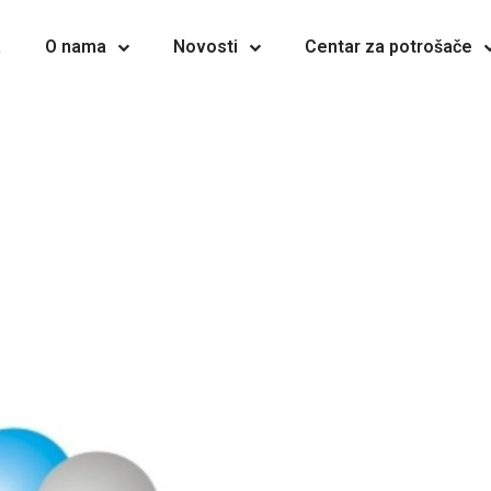
a
O nama
Novosti
Centar za potrošače