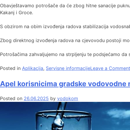
Obavještavamo potrošače da će zbog hitne sanacije puknuća 
Kakanj i Groce.
S obzirom na obim izvođenja radova stabilizacija vodosnab
Zbog direktnog izvođenja radova na cjevovodu postoji mo
Potrošačima zahvaljujemo na strpljenju te podsjećamo da se
Posted in
Aplikacija
,
Servisne informacije
Leave a Commen
Apel korisnicima gradske vodovodne
Posted on
26.06.2025
by
vodokom