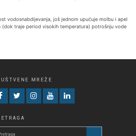
nost vodosnabdijevanja, još jednom upućuje molbu i apel
 (dok traje period visokih temperatura) potrošnju vode
RUŠTVENE MREŽE
RETRAGA