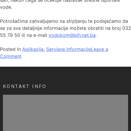
sati, nakon čega se očekuje nastavak uredne isporuke
vode.
Potrošačima zahvaljujemo na strpljenju te podsjećamo da
se za sve detaljnije informacije možete obratiti na broj 032
55 79 50 ili na e-mail
vodokom@bih.net.ba
.
Posted in
Aplikacija
,
Servisne informacije
Leave a
Comment
KONTAKT INFO