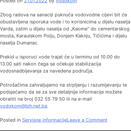
Posted on
21.01.2022
by
vodokom
Zbog radova na sanaciji puknuća vodovodne cijevi bit će
obustavljena isporuka vode i to korisnicima u dijelu naselja
Varda, zatim u dijelu naselja od „Kaome“ do cementarskog
mosta, Karaulskom Polju, Donjem Kaknju, Tičićima i dijelu
naselja Dumanac.
Prekid u isporuci vode trajat će u terminu od 10.00 do
13.00 sati nakon čega se očekuje stabilizacija
vodosnadbijevanja za navedena područja.
Potrošačima zahvaljujemo na strpljenju i razumijevanju te
podsjećamo da se za sve detaljnije informacije možete
obratiti na broj 032 55 79 50 ili na e-mail
vodokom@bih.net.ba
.
Posted in
Servisne informacije
Leave a Comment